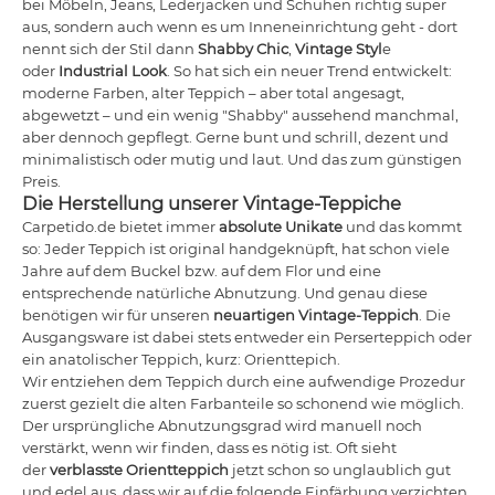
bei Möbeln, Jeans, Lederjacken und Schuhen richtig super
aus, sondern auch wenn es um Inneneinrichtung geht - dort
nennt sich der Stil dann
Shabby Chic
,
Vintage Styl
e
oder
Industrial Look
. So hat sich ein neuer Trend entwickelt:
moderne Farben, alter Teppich – aber total angesagt,
abgewetzt – und ein wenig "Shabby" aussehend manchmal,
aber dennoch gepflegt. Gerne bunt und schrill, dezent und
minimalistisch oder mutig und laut. Und das zum günstigen
Preis.
Die Herstellung unserer Vintage-Teppiche
Carpetido.de bietet immer
absolute Unikate
und das kommt
so: Jeder Teppich ist original handgeknüpft, hat schon viele
Jahre auf dem Buckel bzw. auf dem Flor und eine
entsprechende natürliche Abnutzung. Und genau diese
benötigen wir für unseren
neuartigen Vintage-Teppich
. Die
Ausgangsware ist dabei stets entweder ein Perserteppich oder
ein anatolischer Teppich, kurz: Orienttepich.
Wir entziehen dem Teppich durch eine aufwendige Prozedur
zuerst gezielt die alten Farbanteile so schonend wie möglich.
Der ursprüngliche Abnutzungsgrad wird manuell noch
verstärkt, wenn wir finden, dass es nötig ist. Oft sieht
der
verblasste Orientteppich
jetzt schon so unglaublich gut
und edel aus, dass wir auf die folgende Einfärbung verzichten.