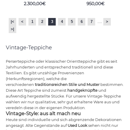
2.300,00€
950,00€
|<
<
1
2
3
4
5
6
7
....
>
>|
Vintage-Teppiche
Perserteppiche oder klassischer Orientteppiche gibt es seit
Jahrhunderten und entsprechend traditionell sind diese
Textilien. Es gibt unzählige Provenienzen
(Herkunftsregionen), welche die
verschiedenen
traditionsreichen Stile und Muster
bestimmen.
Diese Art Teppiche sind zumeist
handgeknüpfte
und
aufwendig hergestellte Stücke. Für unsere Vintage-Teppiche
wählen wir nur qualitative, sehr gut erhaltene Ware aus und
veredeln diese in der eigenen Produktion.
Vintage-Style: aus alt mach neu
Heute sind individuelle und sich abgrenzende Dekorationen
angesagt. Alte Gegenstände auf
Used Look
sehen nicht nur