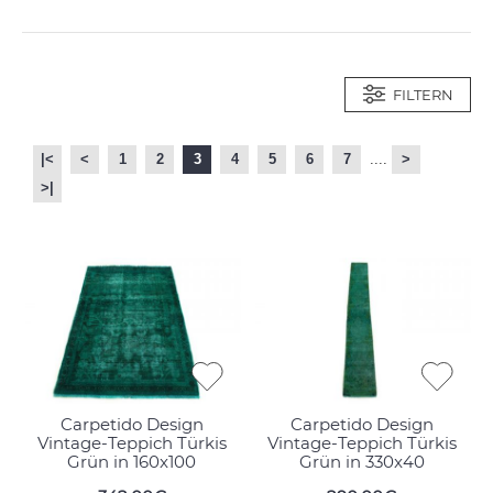
FILTERN
|<
<
1
2
3
4
5
6
7
....
>
>|
Carpetido Design
Carpetido Design
Vintage-Teppich Türkis
Vintage-Teppich Türkis
Grün in 160x100
Grün in 330x40