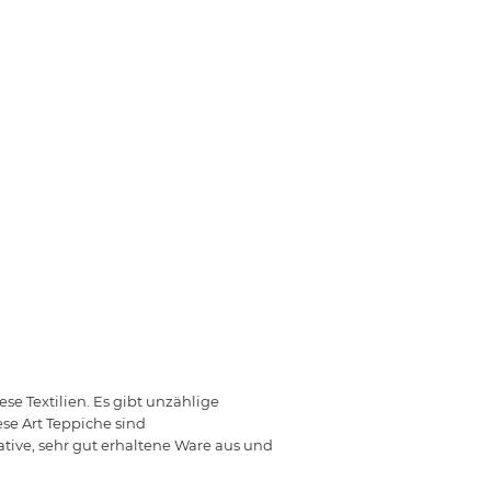
se Textilien. Es gibt unzählige
se Art Teppiche sind
tive, sehr gut erhaltene Ware aus und