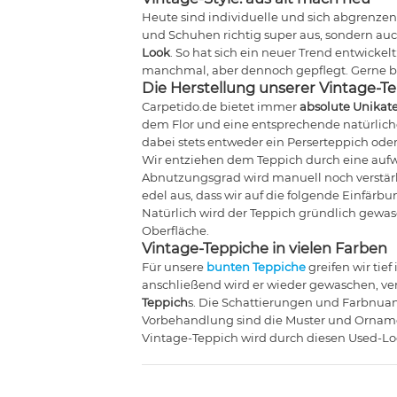
Heute sind individuelle und sich abgrenze
und Schuhen richtig super aus, sondern auc
Look
. So hat sich ein neuer Trend entwicke
manchmal, aber dennoch gepflegt. Gerne bu
Die Herstellung unserer Vintage-T
Carpetido.de bietet immer
absolute Unikat
dem Flor und eine entsprechende natürlich
dabei stets entweder ein Perserteppich oder 
Wir entziehen dem Teppich durch eine aufwe
Abnutzungsgrad wird manuell noch verstärkt,
edel aus, dass wir auf die folgende Einfärb
Natürlich wird der Teppich gründlich gewas
Oberfläche.
Vintage-Teppiche in vielen Farben
Für unsere
bunten Teppiche
greifen wir tie
anschließend wird er wieder gewaschen, ver
Teppich
s. Die Schattierungen und Farbnuan
Vorbehandlung sind die Muster und Ornamen
Vintage-Teppich wird durch diesen Used-L