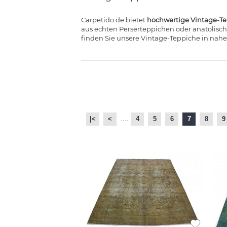
Carpetido.de bietet
hochwertige Vintage-Te
aus echten Perserteppichen oder anatolisch
finden Sie unsere Vintage-Teppiche in nah
|<
<
....
4
5
6
7
8
9