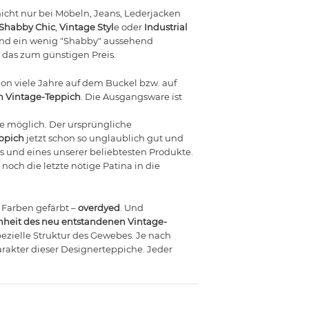
icht nur bei Möbeln, Jeans, Lederjacken
Shabby Chic
,
Vintage Styl
e oder
Industrial
– und ein wenig "Shabby" aussehend
 das zum günstigen Preis.
on viele Jahre auf dem Buckel bzw. auf
n Vintage-Teppich
. Die Ausgangsware ist
ie möglich. Der ursprüngliche
eppich
jetzt schon so unglaublich gut und
is und eines unserer beliebtesten Produkte.
noch die letzte nötige Patina in die
n Farben gefärbt –
overdyed
. Und
heit des neu entstandenen Vintage-
ezielle Struktur des Gewebes. Je nach
rakter dieser Designerteppiche. Jeder