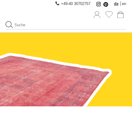
+49-40 30702757
de
en