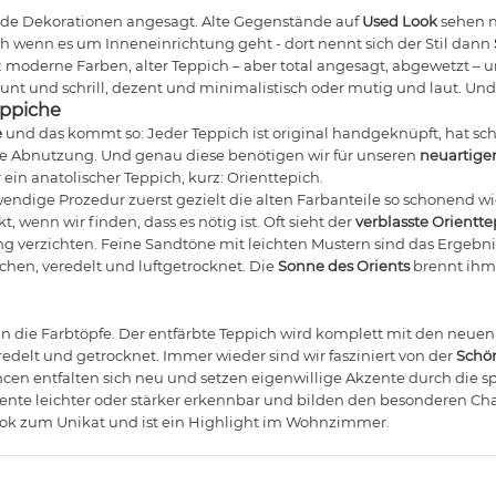
nde Dekorationen angesagt. Alte Gegenstände auf
Used Look
sehen n
h wenn es um Inneneinrichtung geht - dort nennt sich der Stil dann
lt: moderne Farben, alter Teppich – aber total angesagt, abgewetzt 
nt und schrill, dezent und minimalistisch oder mutig und laut. Und
eppiche
e
und das kommt so: Jeder Teppich ist original handgeknüpft, hat sch
e Abnutzung. Und genau diese benötigen wir für unseren
neuartige
ein anatolischer Teppich, kurz: Orienttepich.
ndige Prozedur zuerst gezielt die alten Farbanteile so schonend w
 wenn wir finden, dass es nötig ist. Oft sieht der
verblasste Orientt
ung verzichten. Feine Sandtöne mit leichten Mustern sind das Ergebn
chen, veredelt und luftgetrocknet. Die
Sonne des Orients
brennt ihm 
f in die Farbtöpfe. Der entfärbte Teppich wird komplett mit den neue
edelt und getrocknet. Immer wieder sind wir fasziniert von der
Schön
cen entfalten sich neu und setzen eigenwillige Akzente durch die sp
te leichter oder stärker erkennbar und bilden den besonderen Cha
ook zum Unikat und ist ein Highlight im Wohnzimmer.