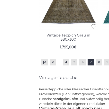
Vintage Teppich Grau in
380x300
1.795,00€
|<
<
....
4
5
6
7
8
9
Vintage-Teppiche
Perserteppiche oder klassischer Orientteppic
Provenienzen (Herkunftsregionen), welche 
zumeist
handgeknüpfte
und aufwendig herg
veredeln diese in der eigenen Produktion.
Vintage-Style: aus alt mach neu