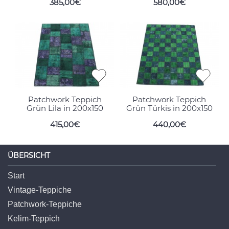
385,00€
580,00€
Patchwork Teppich
Patchwork Teppich
Grün Lila in 200x150
Grün Türkis in 200x150
415,00€
440,00€
ÜBERSICHT
Start
Vintage-Teppiche
Patchwork-Teppiche
Kelim-Teppich