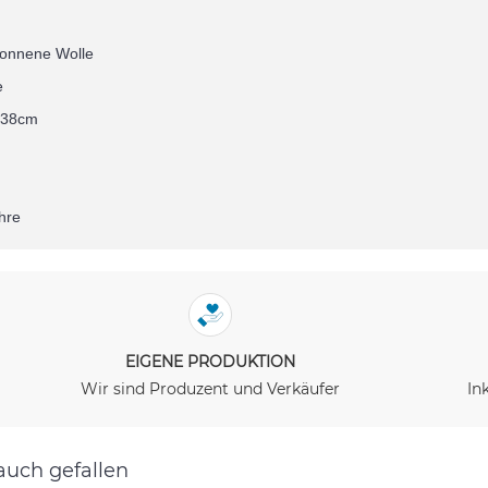
onnene Wolle
e
138cm
hre
EIGENE PRODUKTION
Wir sind Produzent und Verkäufer
In
auch gefallen