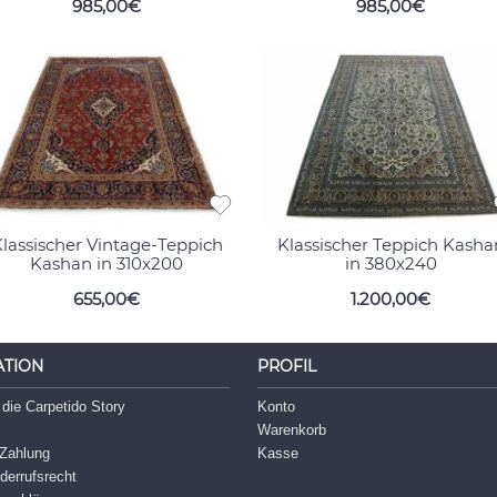
985,00€
985,00€
lassischer Vintage-Teppich
Klassischer Teppich Kasha
Kashan in 310x200
in 380x240
655,00€
1.200,00€
ATION
PROFIL
 die Carpetido Story
Konto
m
Warenkorb
Zahlung
Kasse
derrufsrecht