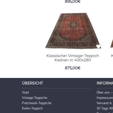
895,00€
Klassischer Vintage-Teppich
K
Kashan in 400x280
875,00€
ÜBERSICHT
INFORM
Start
Über uns –
Vintage-Teppiche
Impressu
Patchwork-Teppiche
Versand & 
Kelim-Teppich
30 Tage Wi